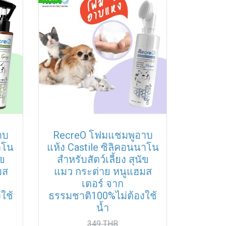
าบ
RecreO โฟมแชมพูอาบ
าโน
แห้ง Castile ซิลิคอนนาโน
ัข
สำหรับสัตว์เลี้ยง สุนัข
มส
แมว กระต่าย หนูแฮมส
เตอร์ จาก
ใช้
ธรรมชาติ100%ไม่ต้องใช้
น้ำ
349 THB