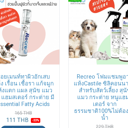
อยเมนท์ทาผิวอักเสบ
Recreo โฟมแชมพูอ
ง เรื้อน เชื้อรา แก้จมูก
แห้งCastile ซิลิคอนน
้งแตก แผล สุนัข แมว
สำหรับสัตว์เลี้ยง สุน
 แฮมสเตอร์ กระต่าย มี
แมว กระต่าย หนูแฮ
ssential Fatty Acids
เตอร์ จาก
ธรรมชาติ100%ไม่ต้อง
165 THB
น้ำ
111 THB
-33%
229 THB