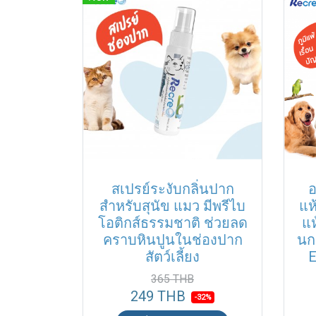
สเปรย์ระงับกลิ่นปาก
อ
สำหรับสุนัข แมว มีพรีไบ
แห้
โอติกส์ธรรมชาติ ช่วยลด
แห
คราบหินปูนในช่องปาก
นก
สัตว์เลี้ยง
E
365 THB
249 THB
-32%