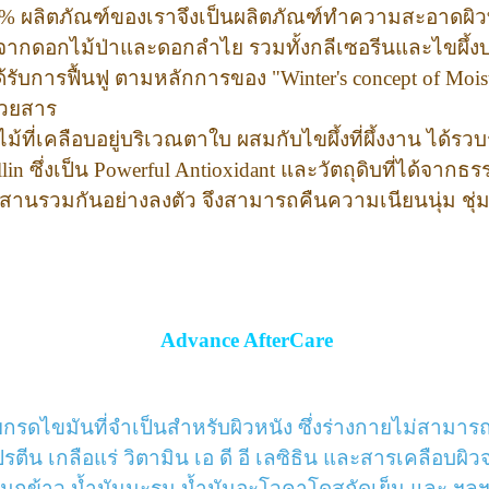
% ผลิตภัณฑ์ของเราจึงเป็นผลิตภัณฑ์ทำความสะอาดผิวท
ี่ได้จากดอกไม้ป่าและดอกลำไย รวมทั้งกลีเซอรีนและไขผึ้งบร
่ได้รับการฟื้นฟู ตามหลักการของ "Winter's concept of M
้วยสาร
้ที่เคลือบอยู่บริเวณตาใบ ผสมกับไขผึ้งที่ผึ้งงาน ได้รวบรว
llin ซึ่งเป็น Powerful Antioxidant และวัตถุดิบที่ได้จากธ
ูกผสานรวมกันอย่างลงตัว จึงสามารถคืนความเนียนนุ่ม ชุ่ม
Advance AfterCare
กรดไขมันที่จำเป็นสำหรับผิวหนัง ซึ่งร่างกายไม่สามารถ
ีน เกลือแร่ วิตามิน เอ ดี อี เลซิธิน และสารเคลือบผ
ูกข้าว น้ำมันมะรุม น้ำมันอะโวคาโดสกัดเย็น และ ฯลฯ อ