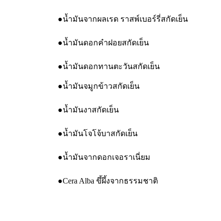
●น้ำมันจากผลเรด ราสพ์เบอร์รี่สกัดเย็น
●น้ำมันดอกคำฝอยสกัดเย็น
●น้ำมันดอกทานตะวันสกัดเย็น
●น้ำมันจมูกข้าวสกัดเย็น
●น้ำมันงาสกัดเย็น
●น้ำมันโจโจ้บาสกัดเย็น
●น้ำมันจากดอกเจอราเนี่ยม
●Cera Alba ขึ้ผึ้งจากธรรมชาติ