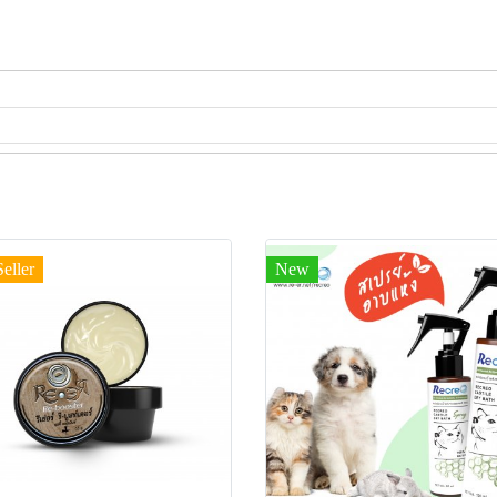
Seller
New