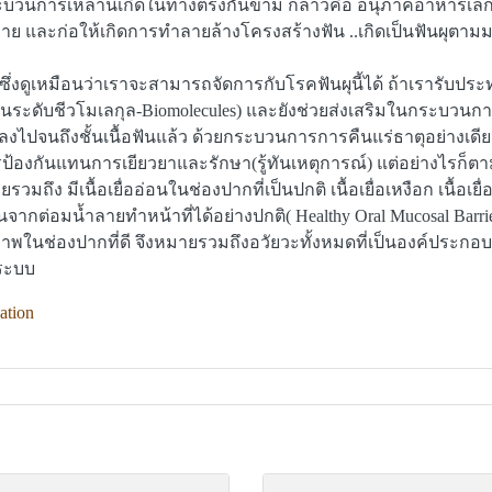
บวนการเหล่านี้เกิดในทางตรงกันข้าม กล่าวคือ อนุภาคอาหารเล็กๆ 
่าย และก่อให้เกิดการทำลายล้างโครงสร้างฟัน ..เกิดเป็นฟันผุตาม
ุ ซึ่งดูเหมือนว่าเราจะสามารถจัดการกับโรคฟันผุนี้ได้ ถ้าเรารับป
ับชีวโมเลกุล-Biomolecules) และยังช่วยส่งเสริมในกระบวนการ
ไปจนถึงชั้นเนื้อฟันแล้ว ด้วยกระบวนการการคืนแร่ธาตุอย่างเดียวค
พื่อการป้องกันแทนการเยียวยาและรักษา(รู้ทันเหตุการณ์) แต่อย่างไรก
ถึง มีเนื้อเยื่ออ่อนในช่องปากที่เป็นปกติ เนื้อเยื่อเหงือก เนื้อเยื่
ากต่อมน้ำลายทำหน้าที่ได้อย่างปกติ( Healthy Oral Mucosal Bar
าพในช่องปากที่ดี จึงหมายรวมถึงอวัยวะทั้งหมดที่เป็นองค์ประกอบภ
นระบบ
ation