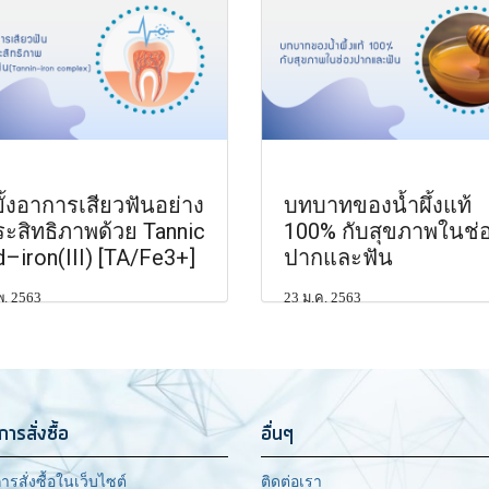
ยั้งอาการเสียวฟันอย่าง
บทบาทของน้ำผึ้งแท้
ระสิทธิภาพด้วย Tannic
100% กับสุขภาพในช่
d–iron(III) [TA/Fe3+]
ปากและฟัน
พ. 2563
23 ม.ค. 2563
การสั่งซื้อ
อื่นๆ
ารสั่งซื้อในเว็บไซต์
ติดต่อเรา