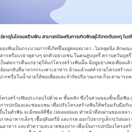
ธาตุในโครงสร้างฟัน สามารถป้องกันการเกิดฟันผุได้จากต้นเหตุ ในเ
องฟันเป็นกระบวนการที่เกิดขึ้นอยู่ตลอดเวลา ..ไม่หยุดนิ่ง ลั
บสารหรือแร่ธาตุต่างๆ ยกตัวอย่างเช่น ในคนสูบบุหรี่ คราบควันบุ
จำเป็นต่อการคืนแร่ธาตุให้แก่โครงสร้างฟันนั้น มีอยู่อย่างพอเพีย
รย้อนกลับที่มาจากกระเพาะอาหาร ล้วนแล้วแต่ทำลายโครงสร้างแข็ง
งปากหรือในน้ำลายให้พอเพียงและจำกัดปริมาณกรด ก็จะสามารถควบคุ
รงสร้างฟันประกอบไปด้วย ๓ ชั้นหลัก ซึ่งในส่วนของชั้นเนื้อฟัน ( 
บวนการปกป้องและซ่อมแซม เพื่อปรับโครงสร้างฟันให้พร้อมรับมือก
ขึ้นในตัวฟัน จะมีเซลล์ที่ชื่อ Odontoblasts ทำหน้าที่ส่งผ่านของเห
อนุภาคอาหารเล็กๆ เชื้อจุลินทรีย์ และกรด ออกไปจากรูเล็กๆ(Tubule)
ทานอาหาร และทำความสะอาดช่องปาก เพื่อเป็นการปกป้องโครงสร้า